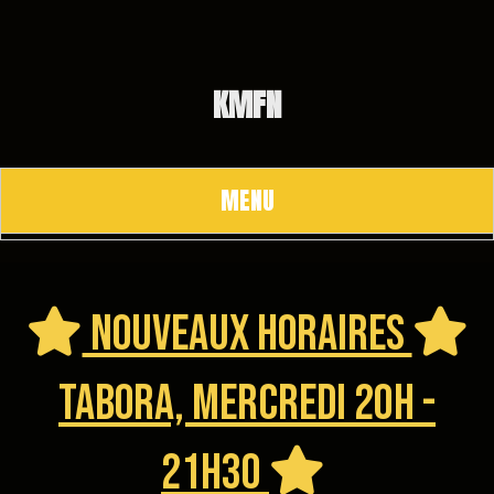
Panneau de gestion des cookies
KMFN
MENU
Nouveaux Horaires


Tabora, mercredi 20h -
21h30
